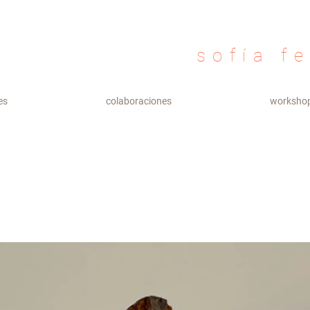
sofía f
es
colaboraciones
worksho