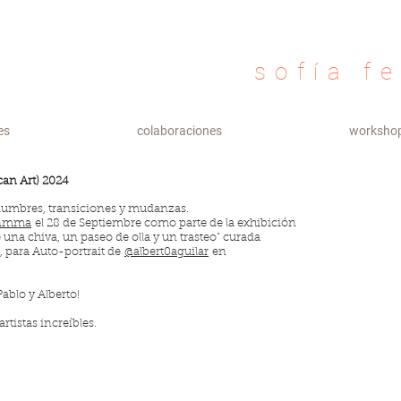
sofía f
es
colaboraciones
worksho
an Art) 2024
dumbres, transiciones y mudanzas.
enmma
el 28 de Septiembre como parte de la exhibición
una chiva, un paseo de olla y un trasteo” curada
, para Auto-portrait de
@albert0aguilar
en
Pablo y Alberto!
tistas increíbles.