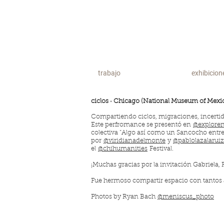
trabajo
exhibicion
ciclos · Chicago (National Museum of Mexic
Compartiendo ciclos, migraciones, incerti
Este perfromance se presentó en
@explor
colectiva “Algo así como un Sancocho entre 
por
@viridianadelmonte
y
@pablolazalaruiz
el
@chihumanities
Festival.
¡Muchas gracias por la invitación Gabriela, 
Fue hermoso compartir espacio con tantos ar
Photos by Ryan Bach
@meniscus_photo