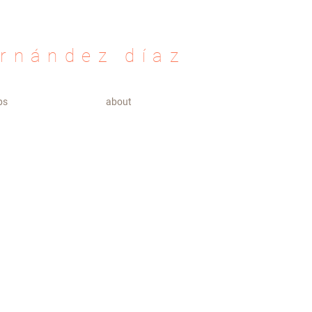
ernández díaz
ps
about